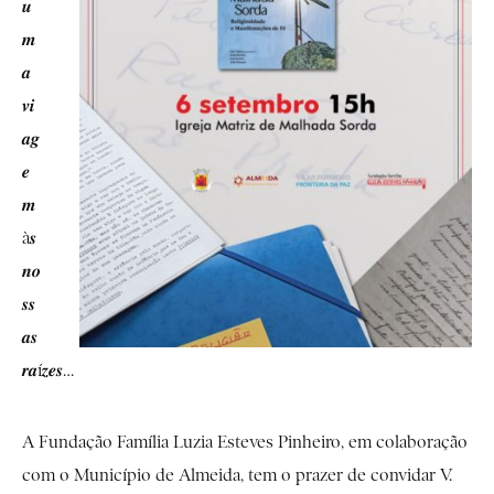
𝒖
𝒎
𝒂
𝒗𝒊
𝒂𝒈
𝒆
𝒎
à𝒔
𝒏𝒐
𝒔𝒔
𝒂𝒔
𝒓𝒂í𝒛𝒆𝒔…
A Fundação Família Luzia Esteves Pinheiro, em colaboração
com o Município de Almeida, tem o prazer de convidar V.