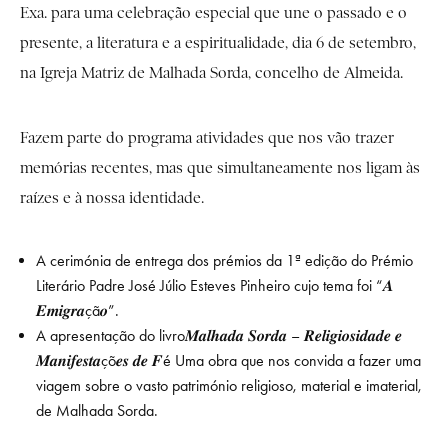
Exa. para uma celebração especial que une o passado e o
presente, a literatura e a espiritualidade, dia 6 de setembro,
na Igreja Matriz de Malhada Sorda, concelho de Almeida.
Fazem parte do programa atividades que nos vão trazer
memórias recentes, mas que simultaneamente nos ligam às
raízes e à nossa identidade.
A cerimónia de entrega dos prémios da 1ª edição do Prémio
Literário Padre José Júlio Esteves Pinheiro cujo tema foi “𝑨
𝑬𝒎𝒊𝒈𝒓𝒂çã𝒐”.
A apresentação do livro𝑴𝒂𝒍𝒉𝒂𝒅𝒂 𝑺𝒐𝒓𝒅𝒂 – 𝑹𝒆𝒍𝒊𝒈𝒊𝒐𝒔𝒊𝒅𝒂𝒅𝒆 𝒆
𝑴𝒂𝒏𝒊𝒇𝒆𝒔𝒕𝒂çõ𝒆𝒔 𝒅𝒆 𝑭é Uma obra que nos convida a fazer uma
viagem sobre o vasto património religioso, material e imaterial,
de Malhada Sorda.